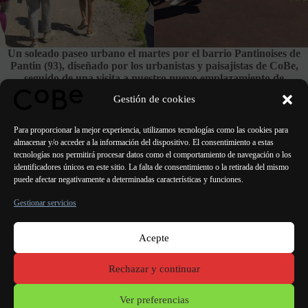
Un soleado paseo urbano el martes por el barrio Pantinoises de
Pantin (93), diseñado por los urbanistas y paisajistas de CoBe,
seguido de una visita a nuestro nuevo emplazamiento de
proyectos: ¡el Fuerte de Aubervilliers!
Gestión de cookies
Ver el proyecto
Para proporcionar la mejor experiencia, utilizamos tecnologías como las cookies para
almacenar y/o acceder a la información del dispositivo. El consentimiento a estas
tecnologías nos permitirá procesar datos como el comportamiento de navegación o los
identificadores únicos en este sitio. La falta de consentimiento o la retirada del mismo
puede afectar negativamente a determinadas características y funciones.
ANTERIOR
SIGUIENTE
Gestionar servicios
Acepte
París Burdeos
Lorient
Oporto Lisboa Valencia
Rechazar y continuar
Menciones
legales
Ver preferencias