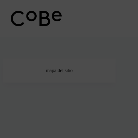
Ir
al
contenido
mapa del sitio