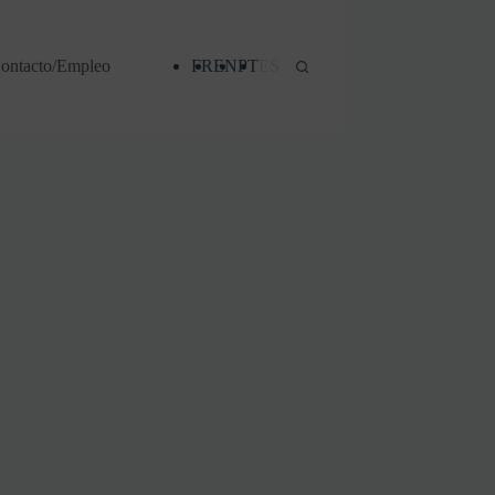
ontacto/Empleo
FR
EN
PT
ES