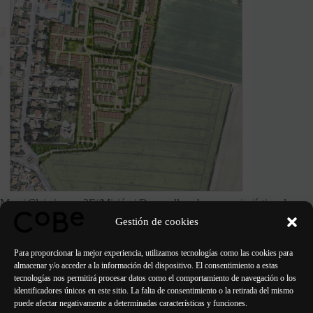
Moa | Clairsienne, 3F//Misión | Desarrollo urbano y paisajístico de
12,6 ha en una zona periurbana//Contratista Agence Trouillot Hermel
Gestión de cookies
//Programa | Desarrollo de 400 viviendas unifamiliares e
intermedias//Fase | Estudios en curso
Para proporcionar la mejor experiencia, utilizamos tecnologías como las cookies para
almacenar y/o acceder a la información del dispositivo. El consentimiento a estas
tecnologías nos permitirá procesar datos como el comportamiento de navegación o los
identificadores únicos en este sitio. La falta de consentimiento o la retirada del mismo
puede afectar negativamente a determinadas características y funciones.
ANTERIOR
SIGUIENTE