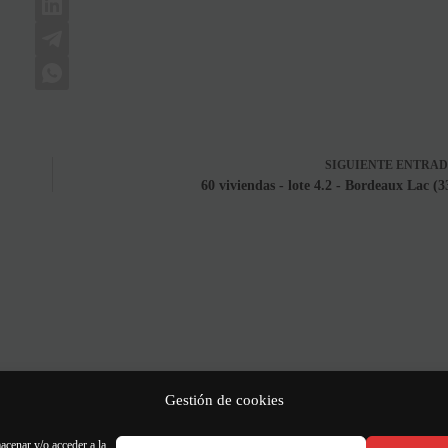
SIGUIENTE
ENTRA
60 viviendas - lote 4.2 - Bordeaux Lac (3
Gestión de cookies
acenar y/o acceder a la