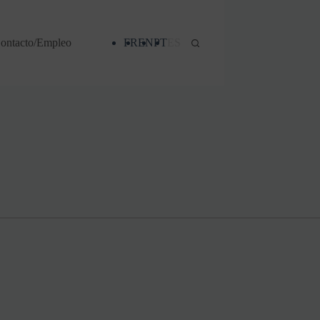
ontacto/Empleo
FR
EN
PT
ES