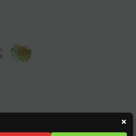
DA
3)