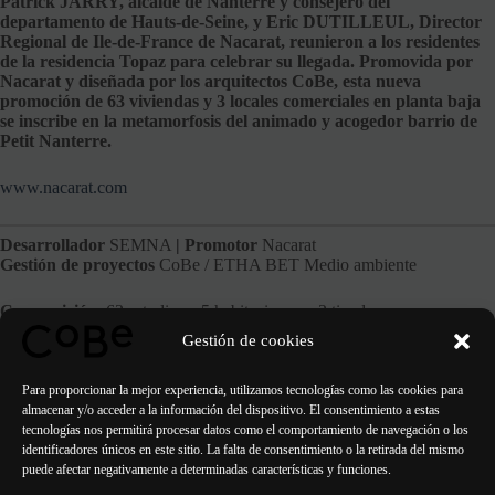
Patrick JARRY, alcalde de Nanterre y consejero del
departamento de Hauts-de-Seine, y Eric DUTILLEUL, Director
Regional de Ile-de-France de Nacarat, reunieron a los residentes
de la residencia Topaz para celebrar su llegada. Promovida por
Nacarat y diseñada por los arquitectos CoBe, esta nueva
promoción de 63 viviendas y 3 locales comerciales en planta baja
se inscribe en la metamorfosis del animado y acogedor barrio de
Petit Nanterre.
www.nacarat.com
Desarrollador
SEMNA
| Promotor
Nacarat
Gestión de proyectos
CoBe / ETHA BET Medio ambiente
Composición
63 estudios a 5 habitaciones y 3 tiendas
Superficie comercial
400 m²
Gestión de cookies
Etiquetado / Certificación
RT 2012
Entrega
1er trimestre de 2016
Para proporcionar la mejor experiencia, utilizamos tecnologías como las cookies para
almacenar y/o acceder a la información del dispositivo. El consentimiento a estas
tecnologías nos permitirá procesar datos como el comportamiento de navegación o los
identificadores únicos en este sitio. La falta de consentimiento o la retirada del mismo
puede afectar negativamente a determinadas características y funciones.
ANTERIOR
SIGUIENTE