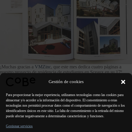
¡Muchas gracias a
VMZinc
, que este mes dedica cuatro páginas a
nuestro proyecto de residencia de estudiantes en Sceaux en su 17º
número
de
Enfoque sobre el Zinc
!
Gestión de cookies
Para consultar la revista, pulse aquí
Para proporcionar la mejor experiencia, utilizamos tecnologías como las cookies para
almacenar y/o acceder a la información del dispositivo. El consentimiento a estas
tecnologías nos permitirá procesar datos como el comportamiento de navegación o los
identificadores únicos en este sitio. La falta de consentimiento o la retirada del mismo
puede afectar negativamente a determinadas características y funciones.
ANTERIOR
SIGUIENTE
Gestionar servicios