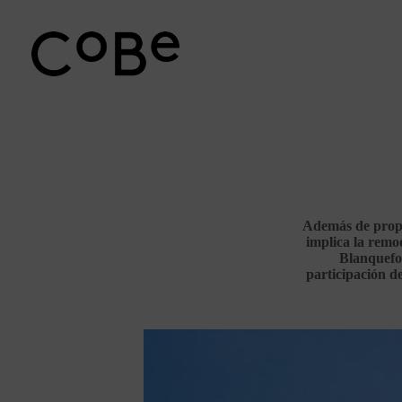
Ir
al
contenido
Además de propor
implica la remo
Blanquefor
participación de