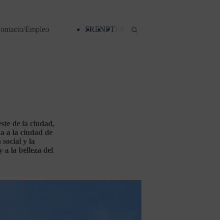
ontacto/Empleo
FR
EN
PT
ES
ste de la ciudad,
a a la ciudad de
social y la
 a la belleza del