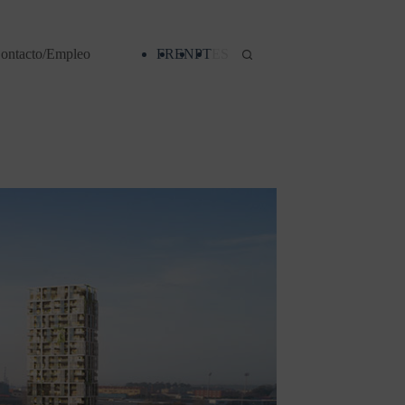
ontacto/Empleo
FR
EN
PT
ES