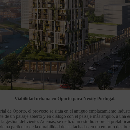
Viabilidad urbana en Oporto para Nexity Portugal.
rial de Oporto, el proyecto se sitúa en el antiguo emplazamiento indus
rte de un paisaje abierto y en diálogo con el paisaje más amplio, a una 
 la gestión del viento. Además, se realizó un estudio sobre la prefabri
blema particular de la durabilidad de las fachadas en un entorno de aire 