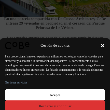
En una parcela compartida con De Cussac Architectes, CoBe
entrega 29 viviendas en propiedad en el corazón del Parque
Princesa de Le Vésinet.
Los espacios exteriores de todo el proyecto también fueron
diseñados por los arquitectos paisajistas de CoBe.
Gestión de cookies
Ver el proyecto
Para proporcionar la mejor experiencia, utilizamos tecnologías como las cookies para
almacenar y/o acceder a la información del dispositivo. El consentimiento a estas
tecnologías nos permitirá procesar datos como el comportamiento de navegación o los
identificadores únicos en este sitio. La falta de consentimiento o la retirada del mismo
puede afectar negativamente a determinadas características y funciones.
ANTERIOR
SIGUIENTE
Gestionar servicios
Acepte
París Burdeos
Lorient
Oporto Lisboa Valencia
Rechazar y continuar